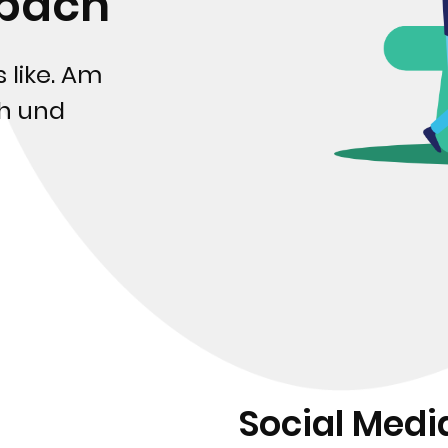
bach
 like. Am
h und
Social Med