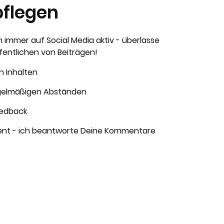
pflegen
m immer auf Social Media aktiv - überlasse
ffentlichen von Beiträgen!
n Inhalten
egelmäßigen Abständen
eedback
t - ich beantworte Deine Kommentare