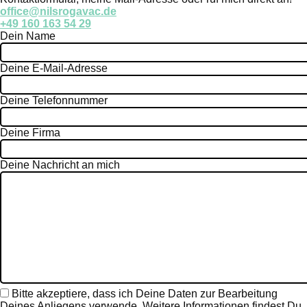
office@nilsrogavac.de
+49 160 163 54 29
Dein Name
Deine E-Mail-Adresse
Deine Telefonnummer
Deine Firma
Deine Nachricht an mich
Bitte
Bitte akzeptiere, dass ich Deine Daten zur Bearbeitung
lasse
Deines Anliegens verwende. Weitere Informationen findest Du